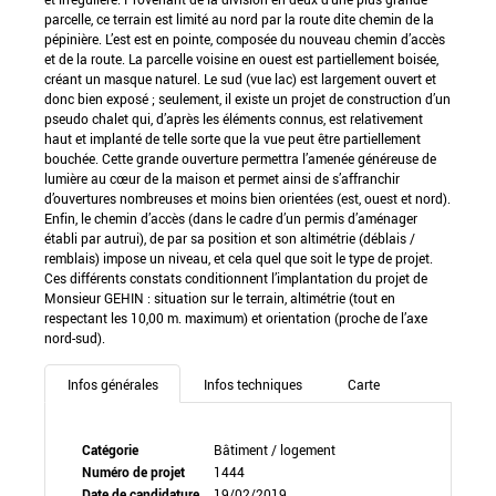
parcelle, ce terrain est limité au nord par la route dite chemin de la
pépinière. L’est est en pointe, composée du nouveau chemin d’accès
et de la route. La parcelle voisine en ouest est partiellement boisée,
créant un masque naturel. Le sud (vue lac) est largement ouvert et
donc bien exposé ; seulement, il existe un projet de construction d’un
pseudo chalet qui, d’après les éléments connus, est relativement
haut et implanté de telle sorte que la vue peut être partiellement
bouchée. Cette grande ouverture permettra l’amenée généreuse de
lumière au cœur de la maison et permet ainsi de s’affranchir
d’ouvertures nombreuses et moins bien orientées (est, ouest et nord).
Enfin, le chemin d’accès (dans le cadre d’un permis d’aménager
établi par autrui), de par sa position et son altimétrie (déblais /
remblais) impose un niveau, et cela quel que soit le type de projet.
Ces différents constats conditionnent l’implantation du projet de
Monsieur GEHIN : situation sur le terrain, altimétrie (tout en
respectant les 10,00 m. maximum) et orientation (proche de l’axe
nord-sud).
Infos générales
Infos techniques
Carte
Catégorie
Bâtiment / logement
Numéro de projet
1444
Date de candidature
19/02/2019