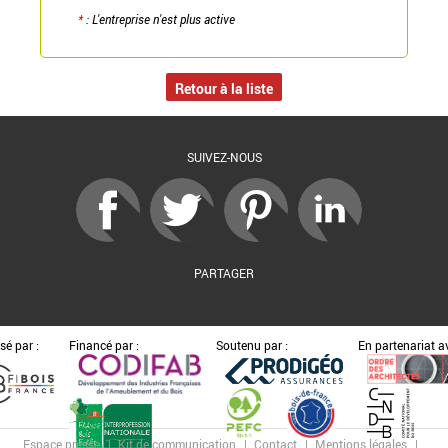
*
: L'entreprise n'est plus active
Retour à la liste
SUIVEZ-NOUS
PARTAGER
sé par :
Financé par :
Soutenu par :
En partenariat av
Espace presse
Kit de communication
Contact
Mentions légales