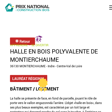
Retour
APPRENDRE – SE DIVERTIR
HALLE EN BOIS POLYVALENTE DE
MONTIERCHAUME
36130 MONTIERCHAUME - Indre - Centre-Val de Loire
LAURÉAT RÉGIONAL
BÂTIMENT / LOGEMENT
La halle se présente de face, en fond de parcelle, jouant le rôle de
porte vers le vallon engazonnéà l'arrière. L'objet «halle en bois», dans
ses plus beaux exemples, est caractérisé par un toit large et
protecteur qui descend proche du sol sans le toucher. A l'intérieur se