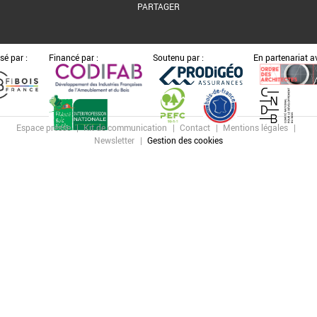
PARTAGER
sé par :
Financé par :
Soutenu par :
En partenariat av
Espace presse
Kit de communication
Contact
Mentions légales
Newsletter
Gestion des cookies