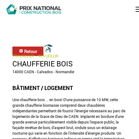
Retour
TRAVAILLER – ACCUEILLIR
CHAUFFERIE BOIS
14000 CAEN - Calvados - Normandie
BÂTIMENT / LOGEMENT
Une chaufferie bois ... en bois! D'une puissance de 10 MW, cette
grande chaufferie biomasse comprend deux chaudières
indépendantes permettant de fournir l’énergie nécessaire au parc de
logements de la Grace de Dieu de CAEN. Implanté en bordure d’une
grande avenue particulièrement visible depuis l’espace public, la
façade revêtue de bois, d’aspect brut, ondule sous un éclairage
nocturne qui varie en fonction de l’intensité d’énergie produite. Un
panneau d'affichage lumineux indique en temps réel la température