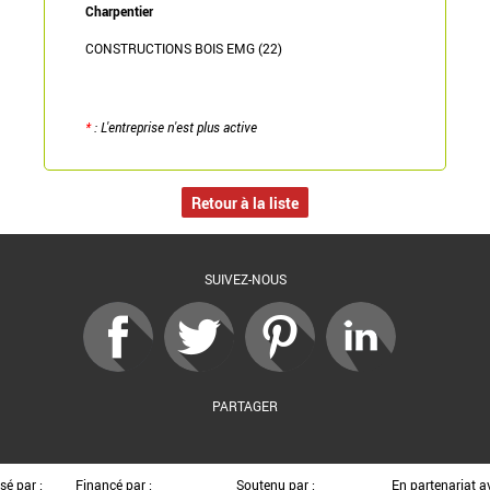
Charpentier
CONSTRUCTIONS BOIS EMG (22)
*
: L'entreprise n'est plus active
Retour à la liste
SUIVEZ-NOUS
PARTAGER
sé par :
Financé par :
Soutenu par :
En partenariat av