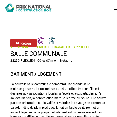
Retour
APPRENDRE – SE DIVERTIR, TRAVAILLER – ACCUEILLIR
SALLE COMMUNALE
22290 PLÉGUIEN - Côtes d'Armor - Bretagne
BÂTIMENT / LOGEMENT
La nouvelle salle communale comprend une grande salle
multiusage, un hall d'accueil, un bar et un office traiteur. Elle est
destinée aux associations locales, à l'école et aux particuliers. Par
sa localisation, la construction marque l'entrée du bourg. Elle s'ouvre
par son orientation sur la vallée et valorise le paysage en contrebas.
La volumétrie de plain-pied avec le toit en faible pente permet un
impact léger sur le paysage. Le bâtiment est organisé suivant deux
bandes parallèles qui coulissent entre elles : La première bande,