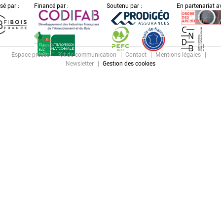
sé par :
Financé par :
Soutenu par :
En partenariat av
Espace presse
Kit de communication
Contact
Mentions légales
Newsletter
Gestion des cookies