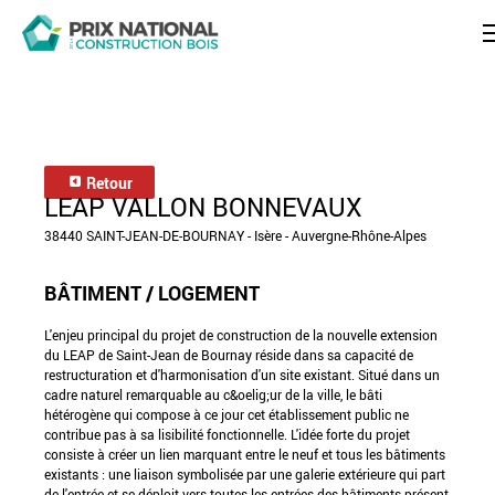
Retour
LEAP VALLON BONNEVAUX
38440 SAINT-JEAN-DE-BOURNAY - Isère - Auvergne-Rhône-Alpes
BÂTIMENT / LOGEMENT
L'enjeu principal du projet de construction de la nouvelle extension
du LEAP de Saint-Jean de Bournay réside dans sa capacité de
restructuration et d'harmonisation d'un site existant. Situé dans un
cadre naturel remarquable au c&oelig;ur de la ville, le bâti
hétérogène qui compose à ce jour cet établissement public ne
contribue pas à sa lisibilité fonctionnelle. L'idée forte du projet
consiste à créer un lien marquant entre le neuf et tous les bâtiments
existants : une liaison symbolisée par une galerie extérieure qui part
de l'entrée et se déploit vers toutes les entrées des bâtiments présent