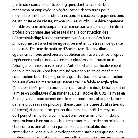
(matériaux sains, isolants écologiques dont la laine de bois
massivement employée, la végétalisation des toitures pour
rééquilibrer l'inertie des structures bois, le choix écologique des bois
de structure et de vêture, etc&hellip;). Aujourd'hui, le développement
durable est une préoccupation comprise par la majeure partie de la
profession comme une nécessité dans la construction des
bâtiments&hellip; Nos compétences variées, associées à une
philosophie de travail et de rigueur, permettent un travail de qualité
au sein de l'équipe de maîtrise d'&oelig;uvre. Nous veillons
également à nous améliorer au quotidien au travers de nos propres
expériences mais aussi avec celles « glanées » en France ou à
l'étranger comme par exemple en Autriche et plus particulièrement
dans la région du Voralberg réputé pour sa vitalité en matière de
construction bois. De plus, un des grands atouts de la construction
bois est d'être un matériau qui nécessite une faible énergie grise
(énergie utilisée pour la production, la transformation, le transport et
la mise en &oelig;uvre d'un matériau), qu'il stocke du CO2 (la mise en
&oelig;uvre du bois permet de « fixer » le carbone utilisé par l'arbre
dans le processus de photosynthèse durant la durée d'utilisation du
bâtiment) et permet une gestion durable de la forêt. Le recyclage
qu'il permet limite donc son impact environnemental en fin de vie.
Nous suivons bien sûr nos chantiers dans le cadre de nos missions,
et accordons une attention particulière à la sensibilisation des
entreprises aux enjeux du développement durable tels que nous les
pratiquons : c'est notamment pour cette raison que nous proposons