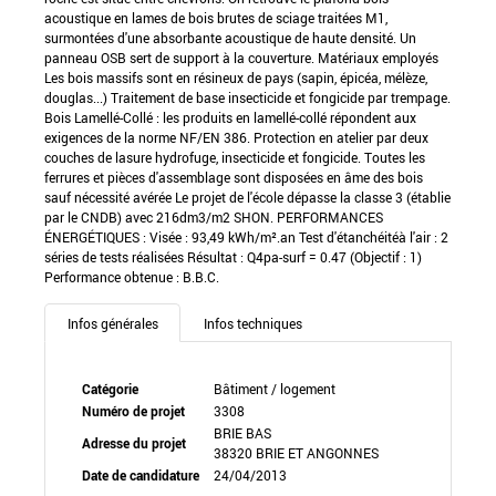
acoustique en lames de bois brutes de sciage traitées M1,
surmontées d'une absorbante acoustique de haute densité. Un
panneau OSB sert de support à la couverture. Matériaux employés
Les bois massifs sont en résineux de pays (sapin, épicéa, mélèze,
douglas...) Traitement de base insecticide et fongicide par trempage.
Bois Lamellé-Collé : les produits en lamellé-collé répondent aux
exigences de la norme NF/EN 386. Protection en atelier par deux
couches de lasure hydrofuge, insecticide et fongicide. Toutes les
ferrures et pièces d'assemblage sont disposées en âme des bois
sauf nécessité avérée Le projet de l'école dépasse la classe 3 (établie
par le CNDB) avec 216dm3/m2 SHON. PERFORMANCES
ÉNERGÉTIQUES : Visée : 93,49 kWh/m².an Test d'étanchéitéà l'air : 2
séries de tests réalisées Résultat : Q4pa-surf = 0.47 (Objectif : 1)
Performance obtenue : B.B.C.
Infos générales
Infos techniques
Catégorie
Bâtiment / logement
Numéro de projet
3308
BRIE BAS
Adresse du projet
38320 BRIE ET ANGONNES
Date de candidature
24/04/2013