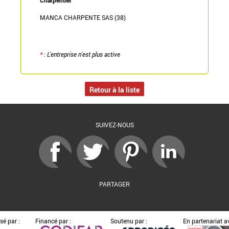
MANCA CHARPENTE SAS (38)
*
: L'entreprise n'est plus active
Retour à la liste
SUIVEZ-NOUS
PARTAGER
sé par :
Financé par :
Soutenu par :
En partenariat av