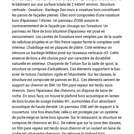
le bâtiment sur une surface totale de 2 640m² environ. Structure
verticale - Ossature - Bardage Des murs à ossature bois constituent
les parois de façades pleines. Elles sont composées d'une ossature
bois d'épaisseur 145mm. Un panneau d'OSB assure le
contreventement de la façade par clouage sur l'ossature. Un
panneau en fibre de bois bituminé d'épaisseur est posé en
recouvrement. Les cavités de l'ossature sont remplies par de la ouate
de cellulose projetée et un film freine vapeur ferme le complexe coté
intérieur. L'habillage est en plaques de plâtre. Côté extérieur on
retrouve un bardage Mélèze posé sur tasseaux verticaux cl3. Cette
essence de bois a été choisie pour son caractère de durabilité
naturelle en extérieur. Charpente de Toiture Sur la salle de sport, la
structure se compose d'arbalétriers. Ces éléments supportent le bac
acier de toiture, l'isolation rigide et l'étanchéité. Sur les classes, la
structure est composée de pannes en BLC. Ces éléments servent de
support au chevron en BM. Un film pare vapeur est tendu sous
chevron. Dans l'épaisseur des chevrons, on dispose de laine de
roche. En sous face, on trouve le plafond bois acoustique en lames
de bois brutes de sciage traitées M1, surmontées d'un absorbant
acoustique de haute densité. Un panneau OSB sert de support à la
couverture. Une fois étanchée, celle-ci est protégée par un système
de porte-neige en lame bois ajourée. Sur le restaurant, la structure se
compose de chevrons en BLC. De même que sur la zone des classes,
un film pare vapeur est tendu sous chevron et un isolant en laine de
roche est situé entre chevrons. On retrouve le plafond bois