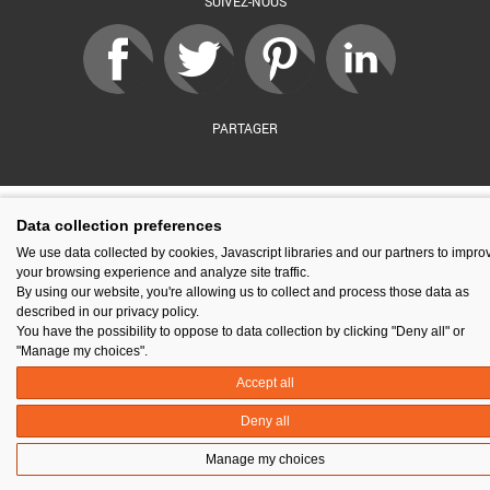
SUIVEZ-NOUS
PARTAGER
sé par :
Financé par :
Soutenu par :
En partenariat av
Data collection preferences
We use data collected by cookies, Javascript libraries and our partners to impro
your browsing experience and analyze site traffic.
By using our website, you're allowing us to collect and process those data as
described in our privacy policy.
Espace presse
Kit de communication
Contact
Mentions légales
You have the possibility to oppose to data collection by clicking "Deny all" or
Newsletter
Gestion des cookies
"Manage my choices".
Accept all
Deny all
Manage my choices