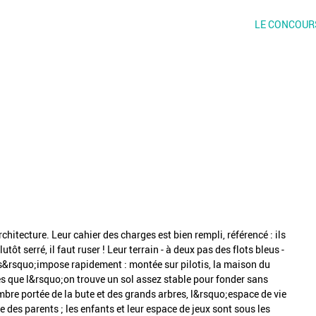
LE CONCOUR
hitecture. Leur cahier des charges est bien rempli, référencé : ils
ôt serré, il faut ruser ! Leur terrain - à deux pas des flots bleus -
s&rsquo;impose rapidement : montée sur pilotis, la maison du
ès que l&rsquo;on trouve un sol assez stable pour fonder sans
mbre portée de la bute et des grands arbres, l&rsquo;espace de vie
 des parents ; les enfants et leur espace de jeux sont sous les