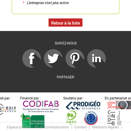
*
: L'entreprise n'est plus active
Retour à la liste
SUIVEZ-NOUS
PARTAGER
sé par :
Financé par :
Soutenu par :
En partenariat av
Espace presse
Kit de communication
Contact
Mentions légales