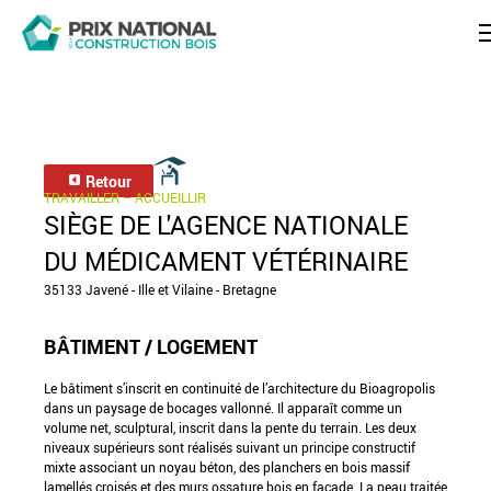
Retour
TRAVAILLER – ACCUEILLIR
SIÈGE DE L'AGENCE NATIONALE
DU MÉDICAMENT VÉTÉRINAIRE
35133 Javené - Ille et Vilaine - Bretagne
BÂTIMENT / LOGEMENT
Le bâtiment s’inscrit en continuité de l’architecture du Bioagropolis
dans un paysage de bocages vallonné. Il apparaît comme un
volume net, sculptural, inscrit dans la pente du terrain. Les deux
niveaux supérieurs sont réalisés suivant un principe constructif
mixte associant un noyau béton, des planchers en bois massif
lamellés croisés et des murs ossature bois en façade. La peau traitée