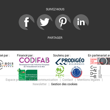
SUIVEZ-NOUS
PARTAGER
sé par :
Financé par :
Soutenu par :
En partenariat av
Espace presse
Kit de communication
Contact
Mentions légales
Newsletter
Gestion des cookies