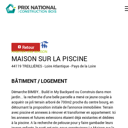
Retour
HABITER UNE MAISON
MAISON SUR LA PISCINE
44119 TREILLIÈRES - Loire Atlantique - Pays de la Loire
BÂTIMENT / LOGEMENT
Démarche BIMBY... Build in My Backyard ou Construis dans mon
jardin... la recherche d'une belle parcelle a mené ce jeune couple à
acquérir ce joli terrain arboré de 700m2 proche du centre bourg, en
détournant la proposition initiale de l'annonce immobilière: Terrain
avec piscine et annexes à rénover et transformer en appartement. Ici
les annexes et futures extensions étaient déjà existantes et dédiées
à la piscine. A la recherche de pelouse pour y faire gambader leurs
jeunes enfants, le parti est pris: nous construirons La Maison sur la