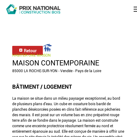
Retour
HABITER UNE MAISON
MAISON CONTEMPORAINE
85000 LA ROCHE-SUR-YON - Vendée - Pays de la Loire
BÂTIMENT / LOGEMENT
La maison se situe dans un milieu paysager exceptionnel, au bord
de plusieurs plans d'eau. Un cube en ossature bois bardé de
planches désécorcées posées en clins fait référence aux pêcheries
des marais. Il est posé sur un volume bas en zinc prépatiné rouge
terre afin de se fondre dans le paysage. La maison est construite
comme une enceinte protectrice résolument fermée au nord et
entièrement épanouie au sud. Elle est conçue de manière à offrir une
vue sur le site depuis la totalité des pièces de vie. Un ensemble vitré