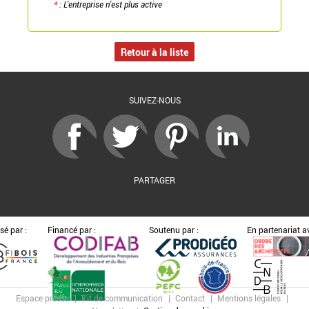
*
: L'entreprise n'est plus active
Retour à la liste
SUIVEZ-NOUS
PARTAGER
sé par :
Financé par :
Soutenu par :
En partenariat av
Espace presse
Kit de communication
Contact
Mentions légales