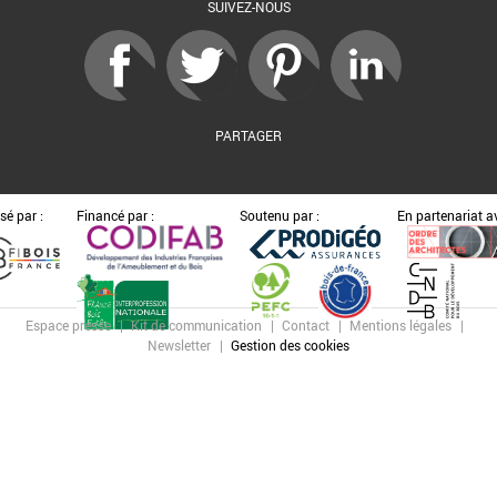
SUIVEZ-NOUS
PARTAGER
sé par :
Financé par :
Soutenu par :
En partenariat av
Espace presse
Kit de communication
Contact
Mentions légales
Newsletter
Gestion des cookies