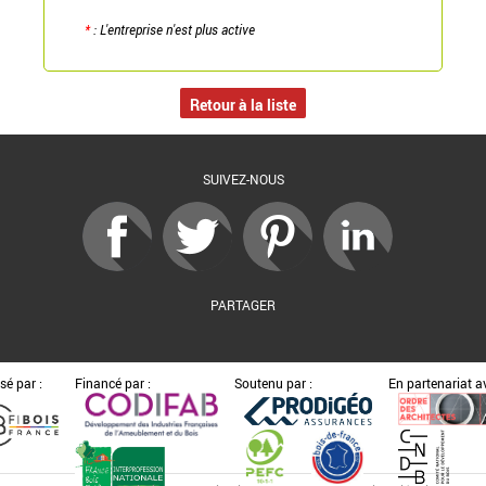
*
: L'entreprise n'est plus active
Retour à la liste
SUIVEZ-NOUS
PARTAGER
sé par :
Financé par :
Soutenu par :
En partenariat av