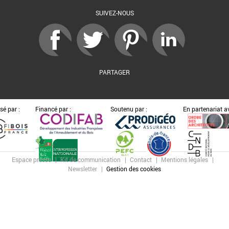
SUIVEZ-NOUS
PARTAGER
sé par :
Financé par :
Soutenu par :
En partenariat av
Espace presse
Kit de communication
Contact
Mentions légales
Newsletter
Gestion des cookies