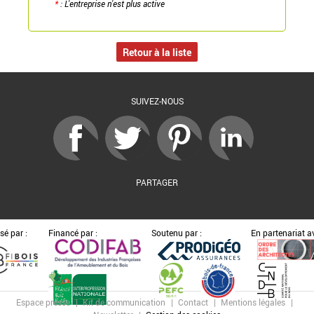
*
: L'entreprise n'est plus active
Retour à la liste
SUIVEZ-NOUS
PARTAGER
sé par :
Financé par :
Soutenu par :
En partenariat av
Espace presse
Kit de communication
Contact
Mentions légales