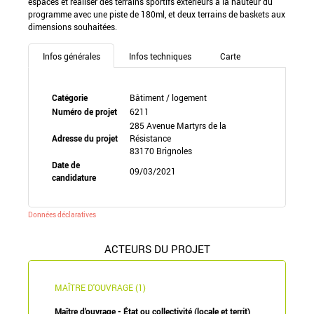
espaces et réaliser des terrains sportifs extérieurs à la hauteur du
programme avec une piste de 180ml, et deux terrains de baskets aux
dimensions souhaitées.
Infos générales
Infos techniques
Carte
Catégorie
Bâtiment / logement
Numéro de projet
6211
285 Avenue Martyrs de la
Adresse du projet
Résistance
83170 Brignoles
Date de
09/03/2021
candidature
Données déclaratives
ACTEURS DU PROJET
MAÎTRE D'OUVRAGE (1)
Maître d'ouvrage - État ou collectivité (locale et territ)