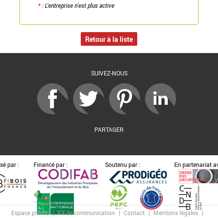
*
: L'entreprise n'est plus active
Retour à la liste
SUIVEZ-NOUS
PARTAGER
sé par :
Financé par :
Soutenu par :
En partenariat av
Espace presse
Kit de communication
Contact
Mentions légales