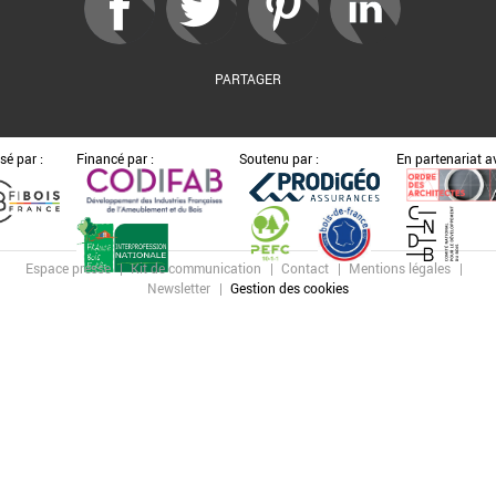
PARTAGER
sé par :
Financé par :
Soutenu par :
En partenariat av
Espace presse
Kit de communication
Contact
Mentions légales
Newsletter
Gestion des cookies