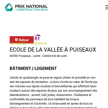
Retour
APPRENDRE – SE DIVERTIR
ECOLE DE LA VALLÉE À PUISEAUX
45390 Puiseaux - Loiret - Centre-Val de Loire
BÂTIMENT / LOGEMENT
L’école, en quadrangle, se pose en signal urbain et accueille en son
sein les espaces de récréation. Le bois s’invite au cœur de l’école par
ses volumes aux lignes courbes et bienveillantes qui affichent leurs
couleurs autour des espaces de jeux, par son accompagnement des
déambulations : auvent, hall, préau, restauration. Chaleureux et
confortable, les panneaux de bois habillent les locaux
d’enseignement et d’activités. Un brise-soleil en lames de bois se
déploie autour de la salle polyvalente assurant protection solaire et