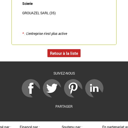
Scierie
GROUAZEL SARL (35)
*
: L'entreprise n'est plus active
Retour à la liste
SUIVEZ-NOUS
PARTAGER
sé par :
Financé par :
Soutenu par :
En partenariat av