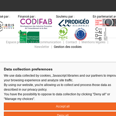
sé par :
Financé par :
Soutenu par :
En partenariat av
Espace presse
Kit de communication
Contact
Mentions légales
Newsletter
Gestion des cookies
Data collection preferences
We use data collected by cookies, Javascript libraries and our partners to impro
your browsing experience and analyze site traffic.
By using our website, you're allowing us to collect and process those data as
described in our privacy policy.
You have the possibility to oppose to data collection by clicking "Deny all" or
"Manage my choices".
Accept all
Deny all