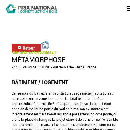
Retour
RÉHABILITER UN LOGEMENT
MÉTAMORPHOSE
94400 VITRY SUR SEINE - Val de Marne - Ile de France
BÂTIMENT / LOGEMENT
L’ensemble du bâti existant abritait un usage mixte (habitation et
salle de boxe), en zone inondable. La totalité du terrain était
imperméabilisé, hormis 5m² où a grandi un thuya. Le projet était
donc de démolir une partie du bâti et la maison existante a été
intégralement restructurée et agrandie par l'extension coté jardin, qui
a pris la place du hangar. Le projet étaient de transformer l’ensemble
pour accueillir une maison favorisant les espaces de vie communs,
lumineuse, économe en énergie, privilégiant des matériaux naturels