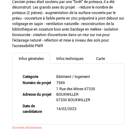
L'ancien préau était soutenu par une "forêt" de poteaux, il a été
déconstruit. Les grands axes du projet : - réduire le nombre de
poteaux (2 pièces) - augmentation de la surface couverte par le
préau - couverture à faible pente en zinc prépatiné à joint debout sur
voligeage en sapin - ventilation naturelle - reconstruction de la
bibliothèque en ossature bois avec bardage en mélèze - isolation
biosourcée - création d'ouvertures dans un mur sur rue pour
l'éclairage naturel - réfection et mise à niveau des sols pour
l'accessibilité PMR
Infos générales
Infos techniques
Carte
Catégorie
Bâtiment / logement
Numéro de projet
7569
1 Rue des Mines 67330
Adresse du projet
BOUXWILLER
67330 BOUXWILLER
Date de
14/02/2023
candidature
Données déclaratives