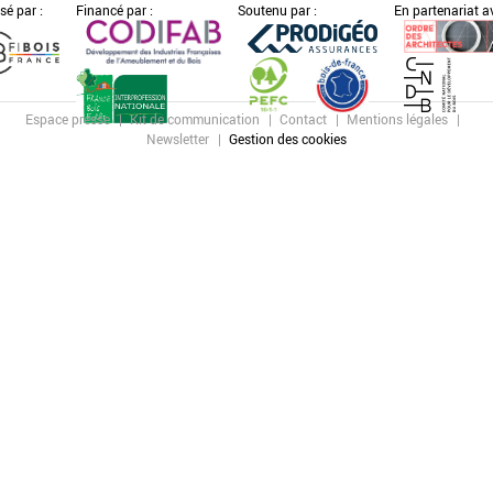
sé par :
Financé par :
Soutenu par :
En partenariat av
Espace presse
Kit de communication
Contact
Mentions légales
Newsletter
Gestion des cookies