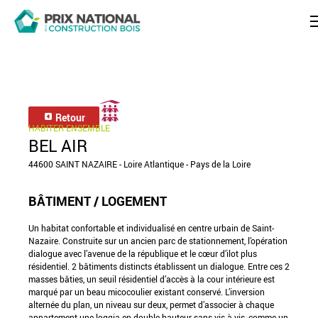
Retour
HABITER ENSEMBLE
BEL AIR
44600 SAINT NAZAIRE - Loire Atlantique - Pays de la Loire
BÂTIMENT / LOGEMENT
Un habitat confortable et individualisé en centre urbain de Saint-
Nazaire. Construite sur un ancien parc de stationnement, l’opération
dialogue avec l’avenue de la république et le cœur d’ilot plus
résidentiel. 2 bâtiments distincts établissent un dialogue. Entre ces 2
masses bâties, un seuil résidentiel d’accès à la cour intérieure est
marqué par un beau micocoulier existant conservé. L’inversion
alternée du plan, un niveau sur deux, permet d’associer à chaque
appartement une loggia en double hauteur sans vis-à-vis, comme un