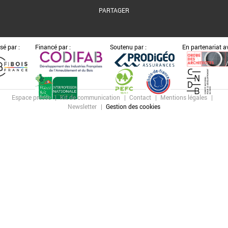
PARTAGER
sé par :
Financé par :
Soutenu par :
En partenariat av
Espace presse
Kit de communication
Contact
Mentions légales
Newsletter
Gestion des cookies