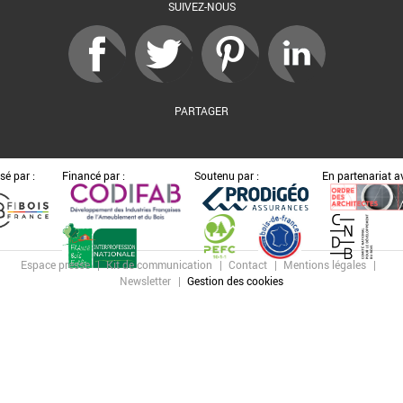
SUIVEZ-NOUS
PARTAGER
sé par :
Financé par :
Soutenu par :
En partenariat av
Espace presse
Kit de communication
Contact
Mentions légales
Newsletter
Gestion des cookies