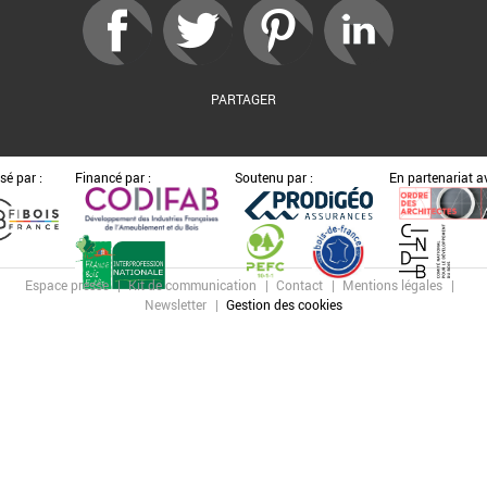
PARTAGER
sé par :
Financé par :
Soutenu par :
En partenariat av
Espace presse
Kit de communication
Contact
Mentions légales
Newsletter
Gestion des cookies