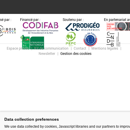
sé par :
Financé par :
Soutenu par :
En partenariat av
Espace presse
Kit de communication
Contact
Mentions légales
Newsletter
Gestion des cookies
Data collection preferences
We use data collected by cookies, Javascript libraries and our partners to impro