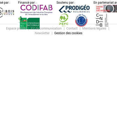
sé par :
Financé par :
Soutenu par :
En partenariat av
Espace presse
Kit de communication
Contact
Mentions légales
Newsletter
Gestion des cookies