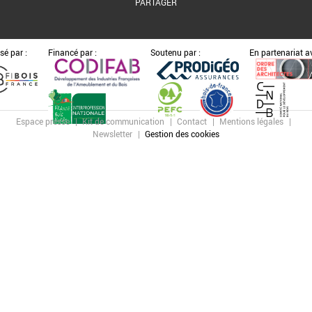
PARTAGER
sé par :
Financé par :
Soutenu par :
En partenariat av
Espace presse
Kit de communication
Contact
Mentions légales
Newsletter
Gestion des cookies