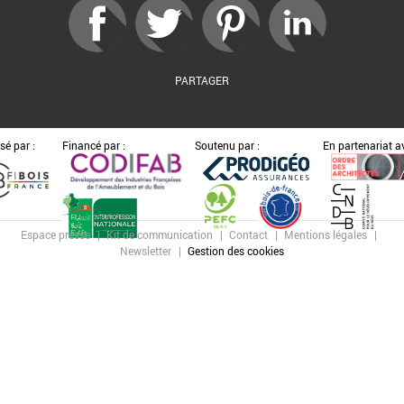
PARTAGER
sé par :
Financé par :
Soutenu par :
En partenariat av
Espace presse
Kit de communication
Contact
Mentions légales
Newsletter
Gestion des cookies