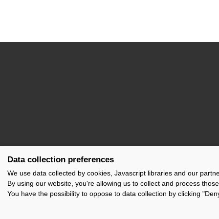
Data collection preferences
Organisé par :
Financé par :
We use data collected by cookies, Javascript libraries and our partn
By using our website, you're allowing us to collect and process those
You have the possibility to oppose to data collection by clicking "De
Espace presse