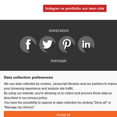
Intégrer ce portfolio sur mon site
SUIVEZ-NOUS
PARTAGER
Data collection preferences
sé par :
Financé par :
Soutenu par :
En partenariat av
We use data collected by cookies, Javascript libraries and our partners to impro
your browsing experience and analyze site traffic.
By using our website, you're allowing us to collect and process those data as
described in our privacy policy.
You have the possibility to oppose to data collection by clicking "Deny all" or
Espace presse
Kit de communication
Contact
Mentions légales
"Manage my choices".
Newsletter
Gestion des cookies
Accept all