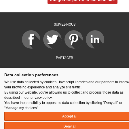
SUIVEZ-NOUS
PARTAGER
Data collection preferences
sé par :
Financé par :
Soutenu par :
En partenariat av
We use data collected by cookies, Javascript libraries and our partners to impro
your browsing experience and analyze site traffic.
By using our website, you're allowing us to collect and process those data as
described in our privacy policy.
You have the possibility to oppose to data collection by clicking "Deny all" or
Espace presse
Kit de communication
Contact
Mentions légales
"Manage my choices".
Newsletter
Gestion des cookies
Accept all
Deny all