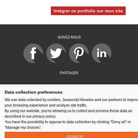
Intégrer ce portfolio sur mon site
SUIVEZ-NOUS
PARTAGER
Data collection preferences
sé par :
Financé par :
Soutenu par :
En partenariat av
We use data collected by cookies, Javascript libraries and our partners to impro
your browsing experience and analyze site traffic.
By using our website, you're allowing us to collect and process those data as
described in our privacy policy.
You have the possibility to oppose to data collection by clicking "Deny all" or
Espace presse
Kit de communication
Contact
Mentions légales
"Manage my choices".
Newsletter
Gestion des cookies
Accept all