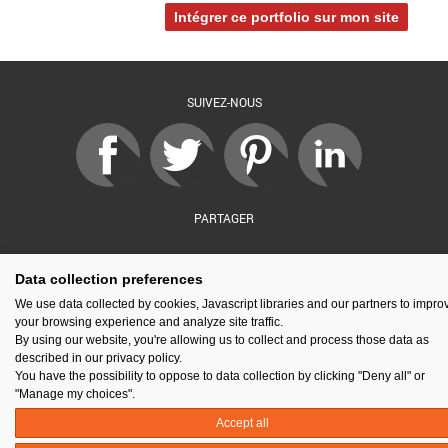
Intégrer ce portfolio sur mon site
SUIVEZ-NOUS
PARTAGER
Data collection preferences
sé par :
Financé par :
Soutenu par :
En partenariat av
We use data collected by cookies, Javascript libraries and our partners to impro
your browsing experience and analyze site traffic.
By using our website, you're allowing us to collect and process those data as
described in our privacy policy.
You have the possibility to oppose to data collection by clicking "Deny all" or
Espace presse
Kit de communication
Contact
Mentions légales
"Manage my choices".
Newsletter
Gestion des cookies
Accept all