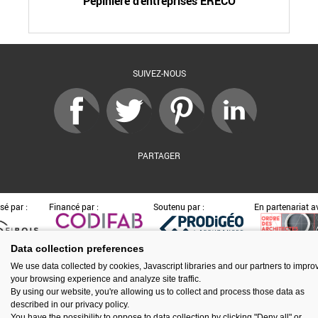
Pépinière d'entreprises ERECO
SUIVEZ-NOUS
PARTAGER
sé par :
Financé par :
Soutenu par :
En partenariat av
Data collection preferences
We use data collected by cookies, Javascript libraries and our partners to impro
Espace presse
Kit de communication
Contact
Mentions légales
your browsing experience and analyze site traffic.
Newsletter
Gestion des cookies
By using our website, you're allowing us to collect and process those data as
described in our privacy policy.
You have the possibility to oppose to data collection by clicking "Deny all" or