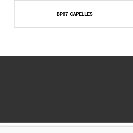
BP07_CAPELLES
Organisé par :
Financé par :