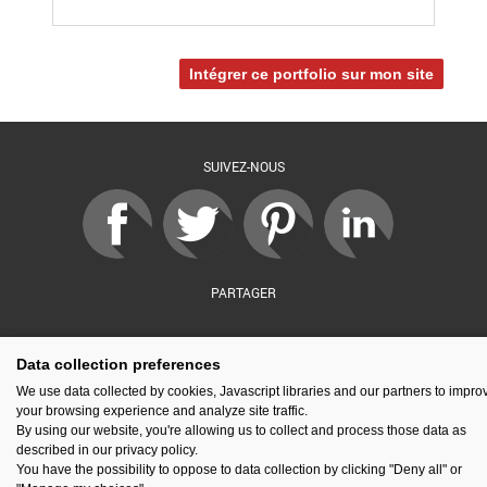
Intégrer ce portfolio sur mon site
SUIVEZ-NOUS
PARTAGER
Data collection preferences
sé par :
Financé par :
Soutenu par :
En partenariat av
We use data collected by cookies, Javascript libraries and our partners to impro
your browsing experience and analyze site traffic.
By using our website, you're allowing us to collect and process those data as
described in our privacy policy.
You have the possibility to oppose to data collection by clicking "Deny all" or
Espace presse
Kit de communication
Contact
Mentions légales