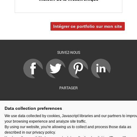
Intégrer ce portfolio sur mon site
SUIVEZ-NOUS
PARTAGER
Data collection preferences
sé par :
Financé par :
Soutenu par :
En partenariat av
We use data collected by cookies, Javascript libraries and our partners to impro
your browsing experience and analyze site traffic.
By using our website, you're allowing us to collect and process those data as
described in our privacy policy.