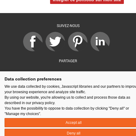
SUIVEZ-NOUS
PARTAGER
Data collection preferences
sé par :
Financé par :
Soutenu par :
En partenariat av
We use data collected by cookies, Javascript libraries and our partners to impro
your browsing experience and analyze site traffic.
By using our website, you're allowing us to collect and process those data as
described in our privacy policy.
You have the possibility to oppose to data collection by clicking "Deny all" or
Espace presse
Kit de communication
Contact
Mentions légales
"Manage my choices".
Newsletter
Gestion des cookies
Accept all
Deny all