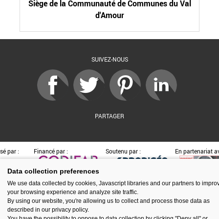
Siège de la Communauté de Communes du Val
d'Amour
SUIVEZ-NOUS
PARTAGER
sé par :
Financé par :
Soutenu par :
En partenariat av
Data collection preferences
We use data collected by cookies, Javascript libraries and our partners to impro
your browsing experience and analyze site traffic.
Espace presse
Kit de communication
Contact
Mentions légales
By using our website, you're allowing us to collect and process those data as
Newsletter
Gestion des cookies
described in our privacy policy.
You have the possibility to oppose to data collection by clicking "Deny all" or