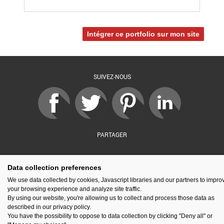
Intégrer ce portfolio sur mon site
SUIVEZ-NOUS
PARTAGER
Data collection preferences
sé par :
Financé par :
Soutenu par :
En partenariat av
We use data collected by cookies, Javascript libraries and our partners to impro
your browsing experience and analyze site traffic.
By using our website, you're allowing us to collect and process those data as
described in our privacy policy.
You have the possibility to oppose to data collection by clicking "Deny all" or
Espace presse
Kit de communication
Contact
Mentions légales