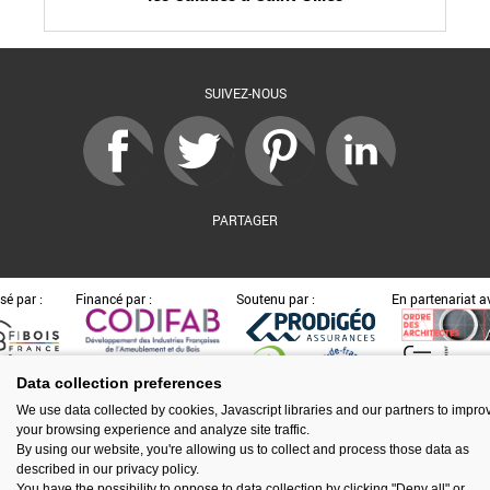
SUIVEZ-NOUS
PARTAGER
sé par :
Financé par :
Soutenu par :
En partenariat av
Data collection preferences
Espace presse
Kit de communication
Contact
Mentions légales
We use data collected by cookies, Javascript libraries and our partners to impro
Newsletter
Gestion des cookies
your browsing experience and analyze site traffic.
By using our website, you're allowing us to collect and process those data as
described in our privacy policy.
You have the possibility to oppose to data collection by clicking "Deny all" or