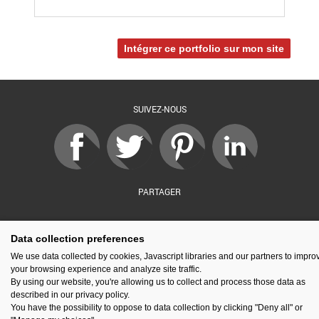
Intégrer ce portfolio sur mon site
SUIVEZ-NOUS
PARTAGER
Data collection preferences
sé par :
Financé par :
Soutenu par :
En partenariat av
We use data collected by cookies, Javascript libraries and our partners to impro
your browsing experience and analyze site traffic.
By using our website, you're allowing us to collect and process those data as
described in our privacy policy.
You have the possibility to oppose to data collection by clicking "Deny all" or
Espace presse
Kit de communication
Contact
Mentions légales