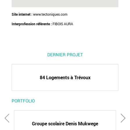
Site internet :
www.tectoniques.com
Interprofession référente :
FIBOIS AURA
DERNIER PROJET
84 Logements à Trévoux
PORTFOLIO
la-
G
Groupe scolaire Denis Mukwege