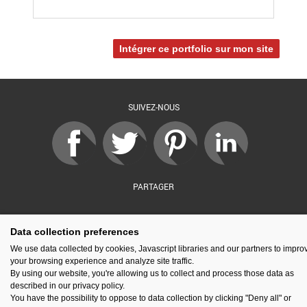
Intégrer ce portfolio sur mon site
SUIVEZ-NOUS
PARTAGER
Data collection preferences
sé par :
Financé par :
Soutenu par :
En partenariat av
We use data collected by cookies, Javascript libraries and our partners to impro
your browsing experience and analyze site traffic.
By using our website, you're allowing us to collect and process those data as
described in our privacy policy.
You have the possibility to oppose to data collection by clicking "Deny all" or
Espace presse
Kit de communication
Contact
Mentions légales