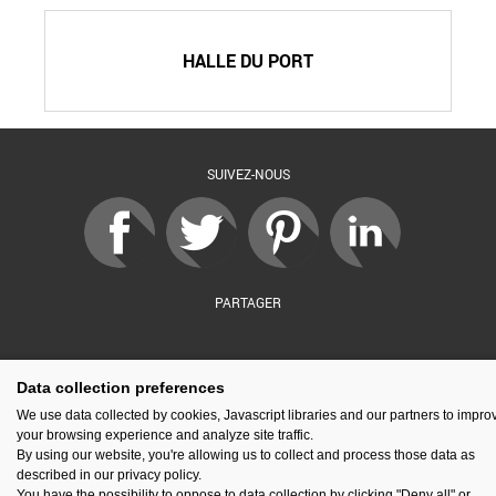
HALLE DU PORT
SUIVEZ-NOUS
PARTAGER
sé par :
Financé par :
Soutenu par :
En partenariat av
Data collection preferences
We use data collected by cookies, Javascript libraries and our partners to impro
your browsing experience and analyze site traffic.
By using our website, you're allowing us to collect and process those data as
described in our privacy policy.
Espace presse
Kit de communication
Contact
Mentions légales
You have the possibility to oppose to data collection by clicking "Deny all" or