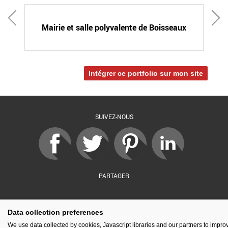
Mairie et salle polyvalente de Boisseaux
Intégrer ce portfolio sur mon site
SUIVEZ-NOUS
PARTAGER
sé par :
Data collection preferences
Financé par :
Soutenu par :
En partenariat av
We use data collected by cookies, Javascript libraries and our partners to impro